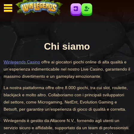
Chi siamo
Winlegends Casino
offre ai giocatori giochi online di alta qualità e
un’esperienza indimenticabile nel nostro Live Casino, garantendo il
massimo divertimento e un gameplay emozionante.
La nostra piattaforma offre oltre 8.000 giochi, tra cui slot, roulette,
blackjack e molto altro. Collaboriamo con i principali sviluppatori
del settore, come Microgaming, NetEnt, Evolution Gaming e
Betsoft, per garantire un’esperienza di gioco di qualità e corretta.
Winlegends è gestito da Altacore N.V., fornendo agli utenti un
servizio sicuro e affidabile, supportato da un team di professionisti.