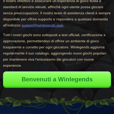
Il nostro obiettivo è assicurare un’esperienza di gioco fluida e
standard di servizio elevati, affinché ogni utente possa giocare
senza preoccupazioni. Il nostro team di assistenza clienti è sempre
disponibile per offrire supporto e rispondere a qualsiasi domanda
all’indirizzo
support@winlegends.com
.
Tutti i nostri giochi sono sottoposti a test ufficiali, certificazione e
approvazione, permettendoci di offrire un ambiente di gioco
trasparente e corretto per ogni giocatore. Winlegends aggiorna
regolarmente il suo catalogo, aggiungendo nuovi giochi popolari
per mantenere viva l’entusiasmo dei giocatori con nuove
esperienze.
Benvenuti a Winlegends